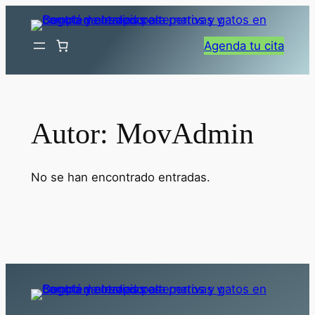
Saltar
al
Agenda tu cita
contenido
Autor:
MovAdmin
No se han encontrado entradas.