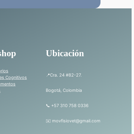
shop
Ubicación
rios
📍Cra. 24 #82-27.
es Cognitivos
amentos
Bogotá, Colombia
s
📞 +57 310 758 0336
✉️ movfisiovet@gmail.com