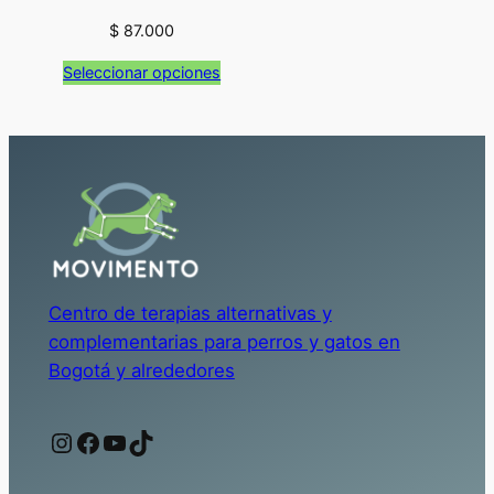
$
87.000
Seleccionar opciones
Centro de terapias alternativas y
complementarias para perros y gatos en
Bogotá y alrededores
Instagram
Facebook
YouTube
TikTok