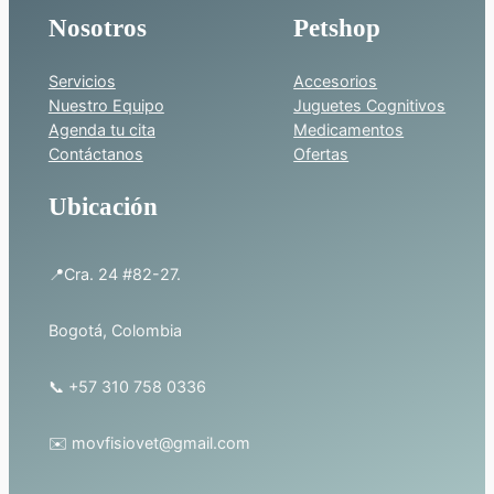
a
Nosotros
Petshop
$
Servicios
Accesorios
Nuestro Equipo
Juguetes Cognitivos
Agenda tu cita
Medicamentos
Contáctanos
Ofertas
5
Ubicación
2
📍Cra. 24 #82-27.
.
Bogotá, Colombia
0
📞 +57 310 758 0336
0
0
✉️ movfisiovet@gmail.com