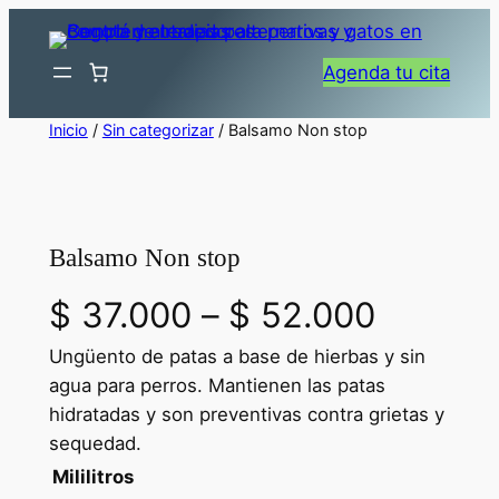
Saltar
al
Agenda tu cita
contenido
Inicio
/
Sin categorizar
/ Balsamo Non stop
Balsamo Non stop
R
$
37.000
–
$
52.000
Ungüento de patas a base de hierbas y sin
a
agua para perros. Mantienen las patas
n
hidratadas y son preventivas contra grietas y
sequedad.
g
Mililitros