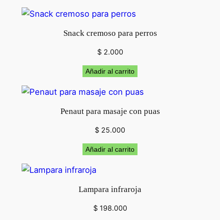
s
o
p
:
c
Snack cremoso para perros
a
d
n
$
2.000
t
e
Añadir al carrito
i
d
s
a
Penaut para masaje con puas
d
d
$
25.000
e
Añadir al carrito
$
Lampara infraroja
$
198.000
3