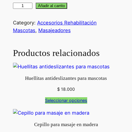
P
Añadir al carrito
e
l
Category:
Accesorios Rehabilitación
o
Mascotas
, 
Masajeadores
t
a
Productos relacionados
c
o
n
p
Huellitas antideslizantes para mascotas
ú
$
18.000
a
s
Seleccionar opciones
m
e
d
Cepillo para masaje en madera
i