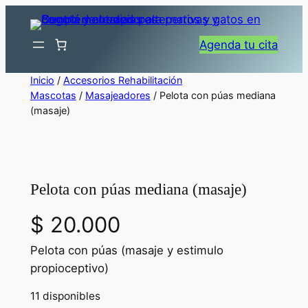
Saltar
al
Agenda tu cita
contenido
Inicio
/
Accesorios Rehabilitación
Mascotas
/
Masajeadores
/ Pelota con púas mediana
(masaje)
Pelota con púas mediana (masaje)
$
20.000
Pelota con púas (masaje y estimulo
propioceptivo)
11 disponibles