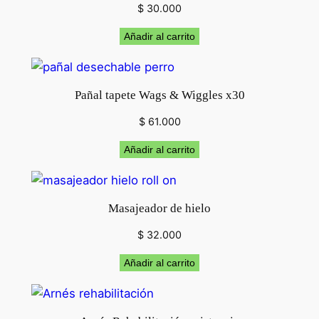
$
30.000
a
n
Añadir al carrito
a
(
m
Pañal tapete Wags & Wiggles x30
a
s
$
61.000
a
Añadir al carrito
j
e
)
Masajeador de hielo
c
a
$
32.000
n
Añadir al carrito
t
i
d