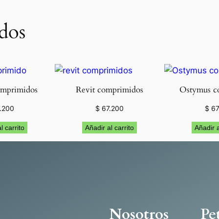
dos
omprimidos
Revit comprimidos
Ostymus c
.200
$
67.200
$
67
l carrito
Añadir al carrito
Añadir a
Nosotros
Pe