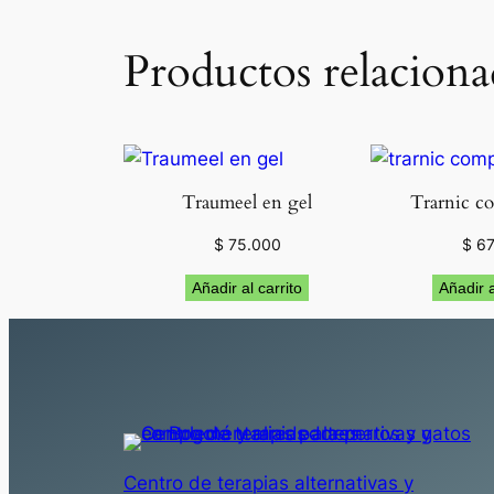
Productos relaciona
Traumeel en gel
Trarnic c
$
75.000
$
67
Añadir al carrito
Añadir a
Centro de terapias alternativas y