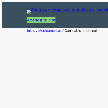
Saltar
al
contenido
Agenda tu cita
Inicio
/
Medicamentos
/ Can-nabis medicinal