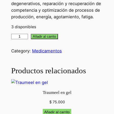
degenerativos, reparación y recuperación de
competencia y optimización de procesos de
producción, energía, agotamiento, fatiga.
3 disponibles
R
Añadir al carrito
e
v
Category:
Medicamentos
i
t
Productos relacionados
c
o
m
p
Traumeel en gel
r
$
75.000
i
m
Añadir al carrito