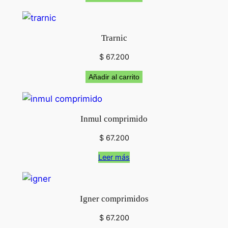
i
d
o
Trarnic
s
c
$
67.200
a
Añadir al carrito
n
t
i
Inmul comprimido
d
a
$
67.200
d
Leer más
Igner comprimidos
$
67.200