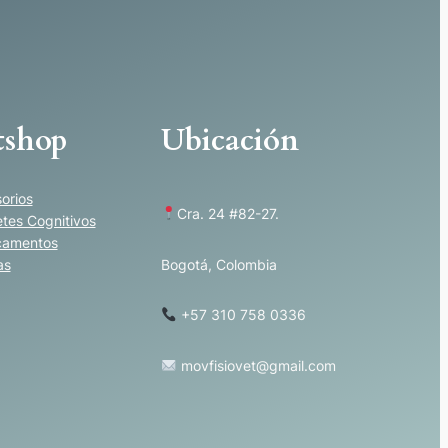
s
$ 30.000
hasta
$ 72.000
d
tshop
Ubicación
e
$
orios
Cra. 24 #82-27.
tes Cognitivos
camentos
Bogotá, Colombia
as
+57 310 758 0336
1
movfisiovet@gmail.com
0