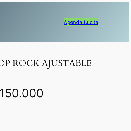
Agenda tu cita
OP ROCK AJUSTABLE
R
150.000
a
n