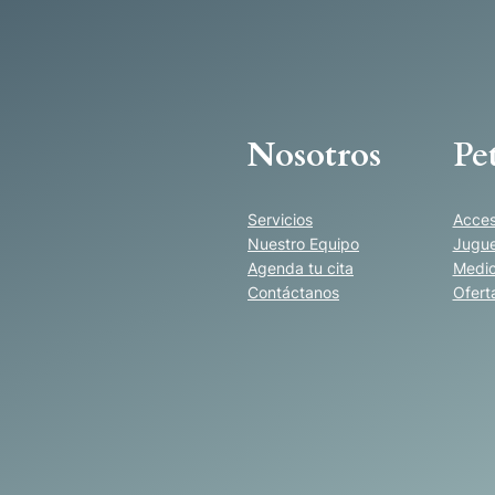
N
A
R
A
N
Nosotros
Pe
J
A
c
Servicios
Acces
a
Nuestro Equipo
Jugue
Agenda tu cita
Medi
n
Contáctanos
Ofert
t
i
d
a
d