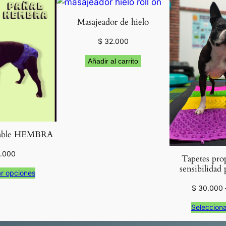
O
Masajeador de hielo
C
K
$
32.000
A
J
Añadir al carrito
U
S
T
A
B
izable HEMBRA
L
E
.000
Tapetes prop
N
sensibilidad 
r opciones
E
$
30.000
G
R
Selecciona
O