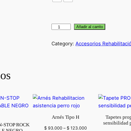
M
Añadir al carrito
e
d
Category:
Accesorios Rehabilitac
i
a
s
dos
A
n
t
i
d
e
Arnés Tipo H
Tapetes prop
s
sensibilidad 
-STOP ROCK
l
Rango
$
93.000
–
$
123.000
LE NEGRO