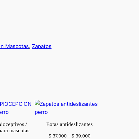
ión Mascotas
, 
Zapatos
ioceptivos /
Botas antideslizantes
para mascotas
Rango
$
37.000
–
$
39.000