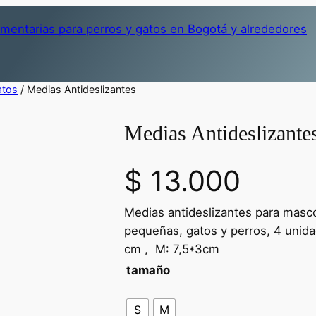
atos
/ Medias Antideslizantes
Medias Antideslizante
$
13.000
Medias antideslizantes para masco
pequeñas, gatos y perros, 4 
cm , M: 7,5*3cm
tamaño
S
M