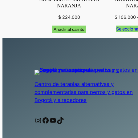
NARANJA
NAR
$
224.000
$
106.000
Selecciona
Añadir al carrito
Centro de terapias alternativas y
complementarias para perros y gatos en
Bogotá y alrededores
Instagram
Facebook
YouTube
TikTok