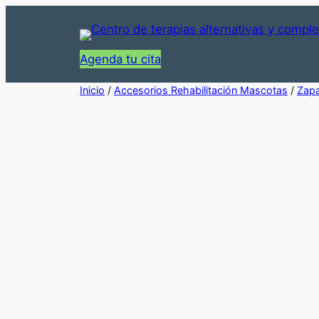
Saltar
al
contenido
Agenda tu cita
Inicio
/
Accesorios Rehabilitación Mascotas
/
Zap