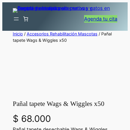
Saltar
al
Agenda tu cita
contenido
Inicio
/
Accesorios Rehabilitación Mascotas
/ Pañal
tapete Wags & Wiggles x50
Pañal tapete Wags & Wiggles x50
$
68.000
Pañal tapete desechable Wags & Wiggles