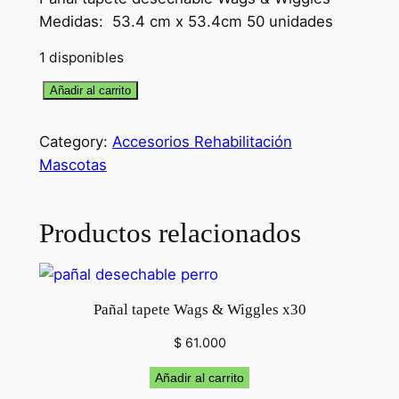
Medidas: 53.4 cm x 53.4cm 50 unidades
1 disponibles
P
Añadir al carrito
a
ñ
Category:
Accesorios Rehabilitación
a
Mascotas
l
t
Productos relacionados
a
p
e
t
Pañal tapete Wags & Wiggles x30
e
$
61.000
W
a
Añadir al carrito
g