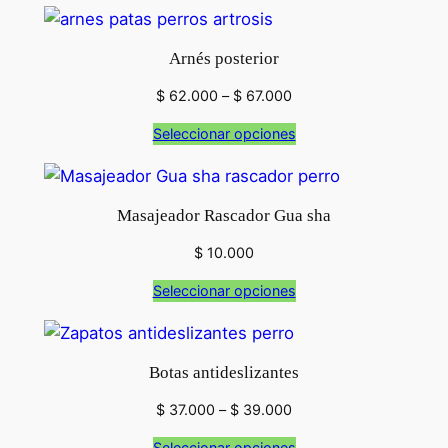
s
&
Arnés posterior
W
Rango
i
$
62.000
–
$
67.000
de
g
Seleccionar opciones
precios:
g
desde
l
$ 62.000
e
hasta
Masajeador Rascador Gua sha
s
$ 67.000
x
$
10.000
5
Seleccionar opciones
0
c
a
Botas antideslizantes
n
t
Rango
$
37.000
–
$
39.000
de
i
Seleccionar opciones