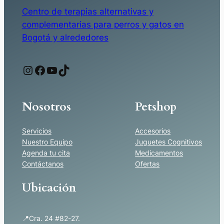
$ 199.000
d
Centro de terapias alternativas y
.
complementarias para perros y gatos en
Bogotá y alrededores
0
0
Instagram
Facebook
YouTube
TikTok
0
Nosotros
Petshop
Servicios
Accesorios
Nuestro Equipo
Juguetes Cognitivos
Agenda tu cita
Medicamentos
Contáctanos
Ofertas
Ubicación
📍Cra. 24 #82-27.