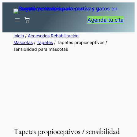
Saltar
al
Agenda tu cita
contenido
Inicio
/
Accesorios Rehabilitación
Mascotas
/
Tapetes
/ Tapetes propioceptivos /
sensibilidad para mascotas
Tapetes propioceptivos / sensibilidad