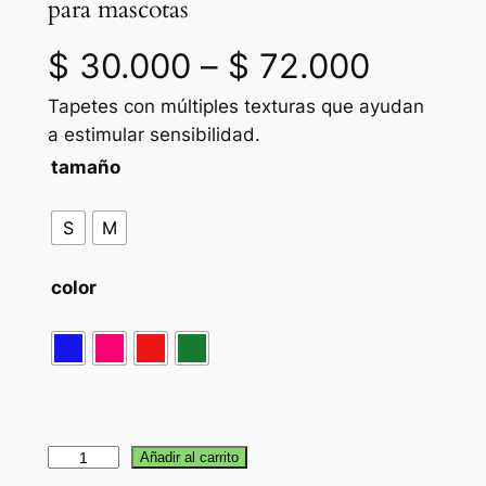
para mascotas
R
$
30.000
–
$
72.000
Tapetes con múltiples texturas que ayudan
a
a estimular sensibilidad.
n
tamaño
g
S
M
o
color
d
e
p
T
Añadir al carrito
r