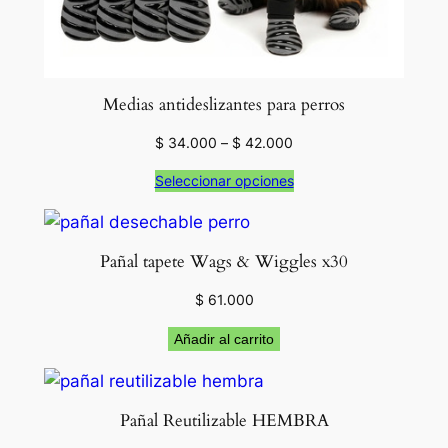
d
o
s
e
/
s
Medias antideslizantes para perros
$
e
Rango
$
34.000
–
$
42.000
n
de
s
Seleccionar opciones
precios:
i
desde
3
b
$ 34.000
hasta
i
0
Pañal tapete Wags & Wiggles x30
$ 42.000
l
$
61.000
.
i
d
Añadir al carrito
0
a
d
0
p
Pañal Reutilizable HEMBRA
a