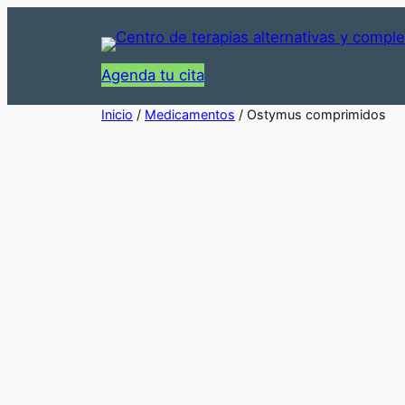
Saltar
al
contenido
Agenda tu cita
Inicio
/
Medicamentos
/ Ostymus comprimidos