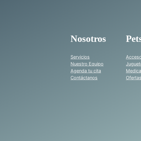
s
c
a
n
t
Nosotros
Pet
i
d
Servicios
Acceso
a
Nuestro Equipo
Juguet
d
Agenda tu cita
Medic
Contáctanos
Oferta