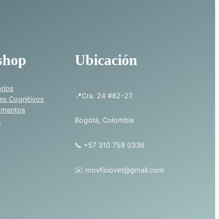
shop
Ubicación
rios
📍Cra. 24 #82-27.
es Cognitivos
amentos
Bogotá, Colombia
s
📞 +57 310 758 0336
✉️ movfisiovet@gmail.com