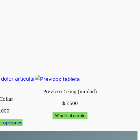
Previcox 57mg (unidad)
Collar
$
7.500
.000
Añadir al carrito
r opciones