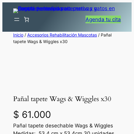
Saltar
al
Agenda tu cita
contenido
Inicio
/
Accesorios Rehabilitación Mascotas
/ Pañal
tapete Wags & Wiggles x30
Pañal tapete Wags & Wiggles x30
$
61.000
Pañal tapete desechable Wags & Wiggles
Medidas: 53.4 cm x 53.4cm 30 unidades