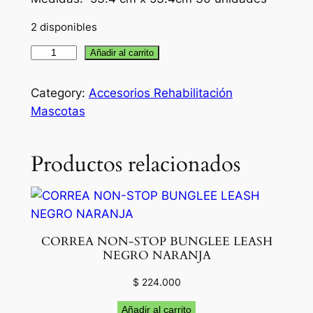
2 disponibles
P
Añadir al carrito
a
ñ
Category:
Accesorios Rehabilitación
a
Mascotas
l
t
Productos relacionados
a
p
e
t
e
CORREA NON-STOP BUNGLEE LEASH
W
NEGRO NARANJA
a
$
224.000
g
s
Añadir al carrito